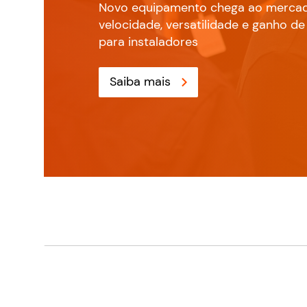
apresenta solu
Novo equipamento chega ao merca
velocidade, versatilidade e ganho de
para aumentar 
para instaladores
produtividade 
Saiba mais
instaladores