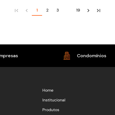
1
2
3
19
mpresas
Condomínios
Home
Institucional
Produtos