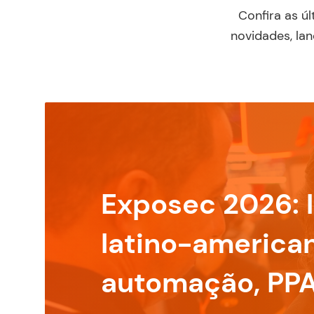
Confira as ú
novidades, la
Exposec 2026: l
latino-america
automação, PP