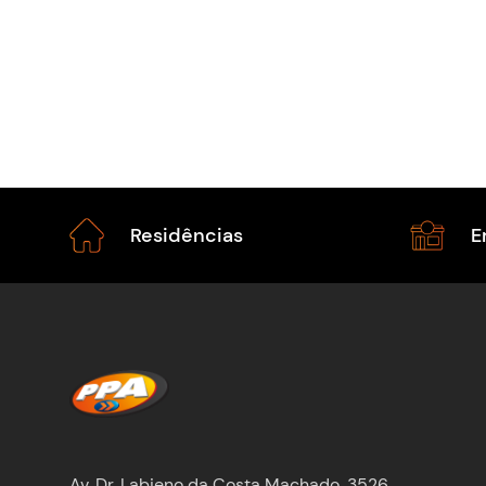
Residências
E
Av. Dr. Labieno da Costa Machado, 3526